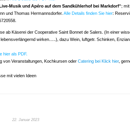
 Live-Musik und Apéro auf dem Sandkühlerhof bei Markdorf“
; mi
nn und Thomas Hermannsdorfer.
Alle Details finden Sie hier
: Reserv
6720558.
Käse ab Käserei der Cooperative Saint Bonnet de Salers. (In einer wis
lebensverlängernd wirken…..), dazu Wein, luftgetr. Schinken, Enzia
e hier als PDF.
ng von Veranstaltungen, Kochkursen oder
Catering bei Klick hier
, gern
se mit vielen Ideen
22. Januar 2023