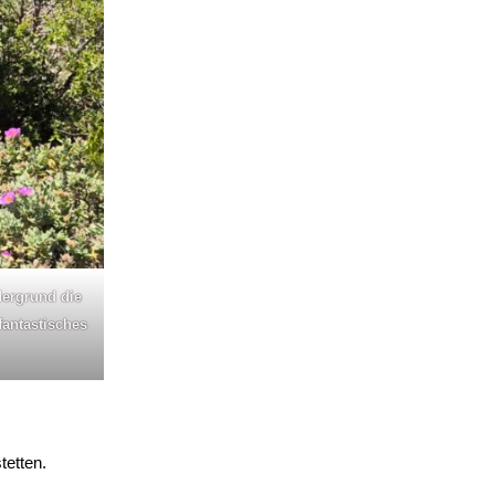
dergrund die
fantastisches
tetten.