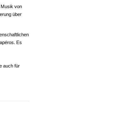
t Musik von
ierung über
senschaftlichen
napéros. Es
e auch für