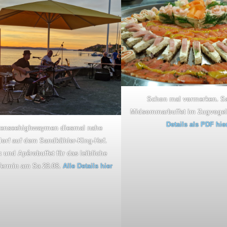
Schon mal vormerken. Sa
Midsommarbuffet im Zugvogel,
Details als PDF hier
enseehighwaymen diesmal nahe
orf auf dem Sandkühler-King-Hof.
 und Apérobuffet für das leibliche
Termin am Sa 29.08.
Alle Details hier