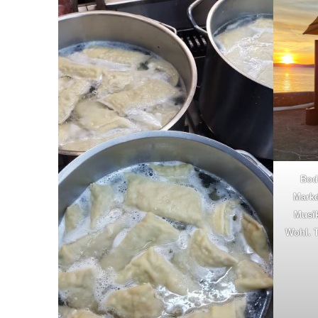
Bod
Markd
Musik
Wohl. 