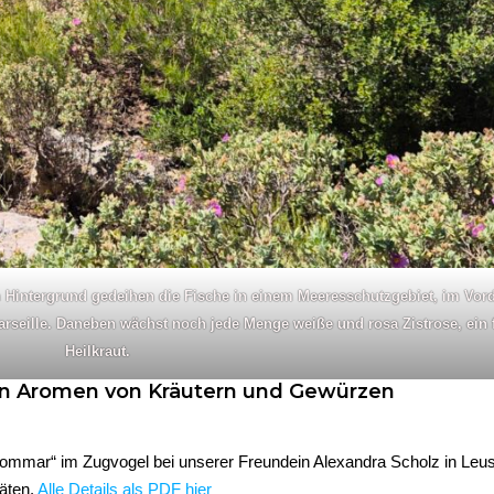
m Hintergrund gedeihen die Fische in einem Meeresschutzgebiet, im Vor
rseille.
Daneben wächst noch jede Menge weiße und rosa Zistrose, ein 
Heilkraut.
en Aromen von Kräutern und Gewürzen
mmar“ im Zugvogel bei unserer Freundein Alexandra Scholz in Leus
täten.
Alle Details als PDF hier