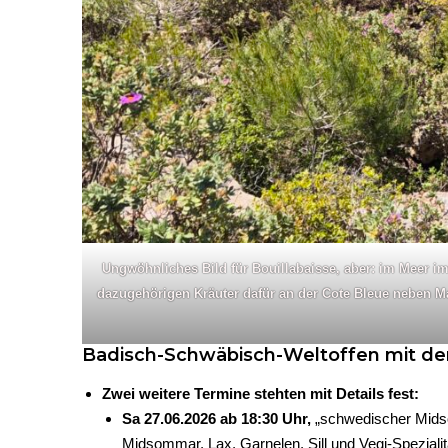
Ungwöhnliches Bild für Bouillabaisse, aber: im Meer i
dazugehörigen Kräuter dafür an der Cote Bleue neben Ma
Badisch-Schwäbisch-Weltoffen mit d
Zwei weitere Termine stehten mit Details fest:
Sa 27.06.2026 ab 18:30 Uhr,
„schwedischer Midso
Midsommar, Lax, Garnelen, Sill und Vegi-Speziali